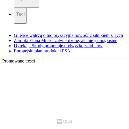
Tagi
Gliwice walczą o motoryzacyjną nowość z silnikiem z Tych
Zarobki Elona Muska zatwierdzone, ale nie jednogłośnie
Dyrekcja Skody proponuje podwyżkę zarobków
Europejski plan produkcji PSA
Promowane treści