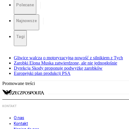
Polecane
Najnowsze
Tagi
Gliwice walczą o motoryzacyjną nowość z silnikiem z Tych
Zarobki Elona Muska zatwierdzone, ale nie jednogłośnie
Dyrekcja Skody proponuje podwyżkę zarobków
Europejski plan produkcji PSA
Promowane treści
KONTAKT
O nas
Kontakt