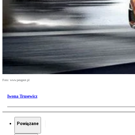
Foto: www.peugeot.pl
Iwona Trusewicz
Powiązane