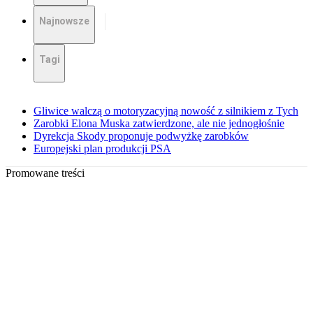
Najnowsze
Tagi
Gliwice walczą o motoryzacyjną nowość z silnikiem z Tych
Zarobki Elona Muska zatwierdzone, ale nie jednogłośnie
Dyrekcja Skody proponuje podwyżkę zarobków
Europejski plan produkcji PSA
Promowane treści