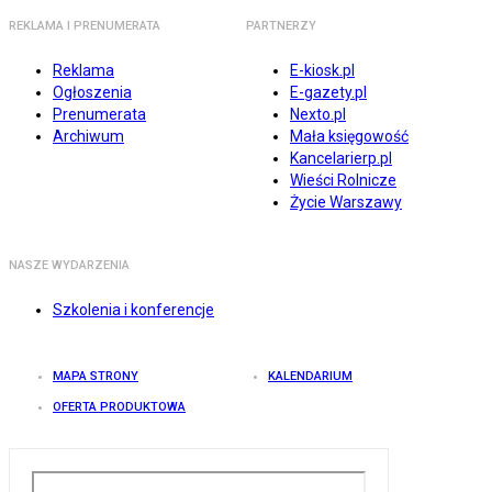
REKLAMA I PRENUMERATA
PARTNERZY
Reklama
E-kiosk.pl
Ogłoszenia
E-gazety.pl
Prenumerata
Nexto.pl
Archiwum
Mała księgowość
Kancelarierp.pl
Wieści Rolnicze
Życie Warszawy
NASZE WYDARZENIA
Szkolenia i konferencje
MAPA STRONY
KALENDARIUM
OFERTA PRODUKTOWA