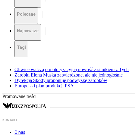
Polecane
Najnowsze
Tagi
Gliwice walczą o motoryzacyjną nowość z silnikiem z Tych
Zarobki Elona Muska zatwierdzone, ale nie jednogłośnie
Dyrekcja Skody proponuje podwyżkę zarobków
Europejski plan produkcji PSA
Promowane treści
KONTAKT
O nas