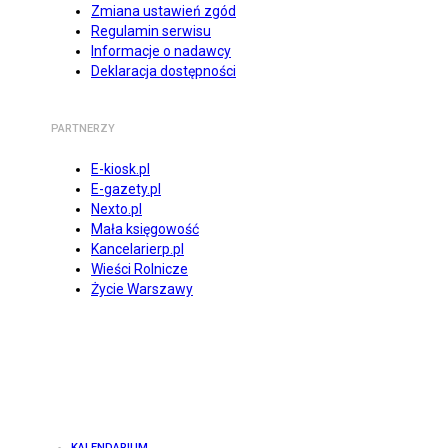
Zmiana ustawień zgód
Regulamin serwisu
Informacje o nadawcy
Deklaracja dostępności
PARTNERZY
E-kiosk.pl
E-gazety.pl
Nexto.pl
Mała księgowość
Kancelarierp.pl
Wieści Rolnicze
Życie Warszawy
KALENDARIUM