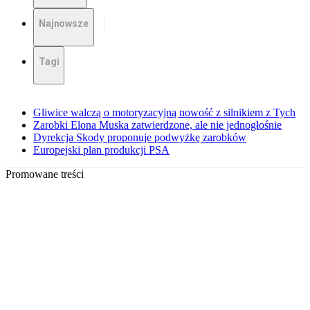
Najnowsze
Tagi
Gliwice walczą o motoryzacyjną nowość z silnikiem z Tych
Zarobki Elona Muska zatwierdzone, ale nie jednogłośnie
Dyrekcja Skody proponuje podwyżkę zarobków
Europejski plan produkcji PSA
Promowane treści