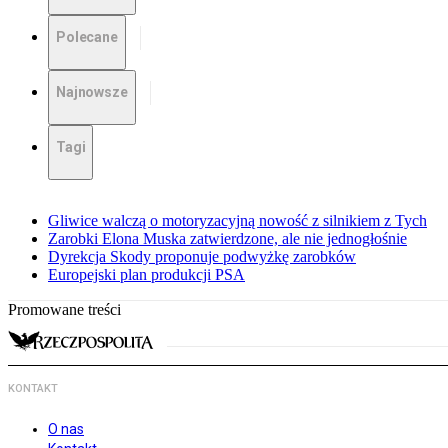
Polecane
Najnowsze
Tagi
Gliwice walczą o motoryzacyjną nowość z silnikiem z Tych
Zarobki Elona Muska zatwierdzone, ale nie jednogłośnie
Dyrekcja Skody proponuje podwyżkę zarobków
Europejski plan produkcji PSA
Promowane treści
KONTAKT
O nas