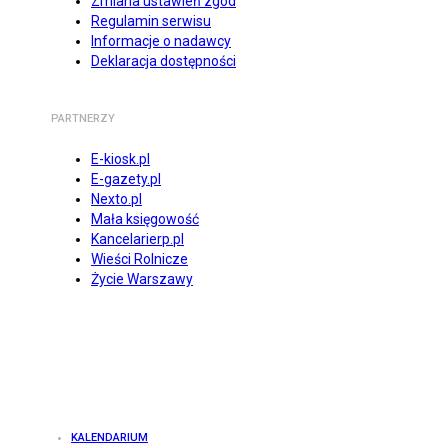
Zmiana ustawień zgód
Regulamin serwisu
Informacje o nadawcy
Deklaracja dostępności
PARTNERZY
E-kiosk.pl
E-gazety.pl
Nexto.pl
Mała księgowość
Kancelarierp.pl
Wieści Rolnicze
Życie Warszawy
KALENDARIUM