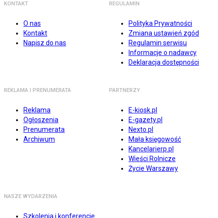
KONTAKT
REGULAMIN
O nas
Polityka Prywatności
Kontakt
Zmiana ustawień zgód
Napisz do nas
Regulamin serwisu
Informacje o nadawcy
Deklaracja dostępności
REKLAMA I PRENUMERATA
PARTNERZY
Reklama
E-kiosk.pl
Ogłoszenia
E-gazety.pl
Prenumerata
Nexto.pl
Archiwum
Mała księgowość
Kancelarierp.pl
Wieści Rolnicze
Życie Warszawy
NASZE WYDARZENIA
Szkolenia i konferencje