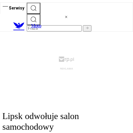
Serwisy
M
oto
Lipsk odwołuje salon
samochodowy