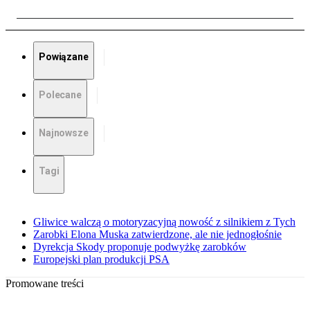
Powiązane
Polecane
Najnowsze
Tagi
Gliwice walczą o motoryzacyjną nowość z silnikiem z Tych
Zarobki Elona Muska zatwierdzone, ale nie jednogłośnie
Dyrekcja Skody proponuje podwyżkę zarobków
Europejski plan produkcji PSA
Promowane treści