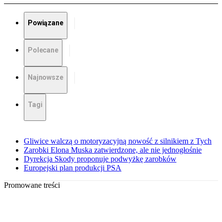
Powiązane
Polecane
Najnowsze
Tagi
Gliwice walczą o motoryzacyjną nowość z silnikiem z Tych
Zarobki Elona Muska zatwierdzone, ale nie jednogłośnie
Dyrekcja Skody proponuje podwyżkę zarobków
Europejski plan produkcji PSA
Promowane treści