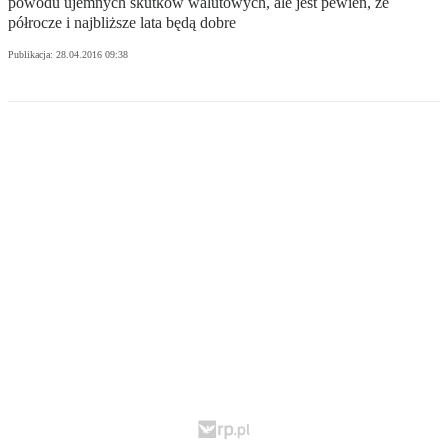
powodu ujemnych skutków walutowych, ale jest pewien, że
półrocze i najbliższe lata będą dobre
Publikacja:
28.04.2016 09:38