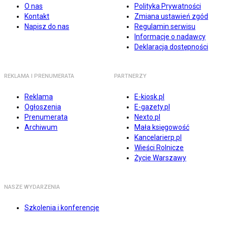
O nas
Polityka Prywatności
Kontakt
Zmiana ustawień zgód
Napisz do nas
Regulamin serwisu
Informacje o nadawcy
Deklaracja dostępności
REKLAMA I PRENUMERATA
PARTNERZY
Reklama
E-kiosk.pl
Ogłoszenia
E-gazety.pl
Prenumerata
Nexto.pl
Archiwum
Mała księgowość
Kancelarierp.pl
Wieści Rolnicze
Życie Warszawy
NASZE WYDARZENIA
Szkolenia i konferencje