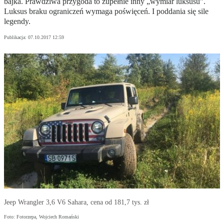
bajka. Prawdziwa przygoda to zupełnie inny „wymiar luksusu”.
Luksus braku ograniczeń wymaga poświęceń. I poddania się sile
legendy.
Publikacja:
07.10.2017 12:59
Jeep Wrangler 3,6 V6 Sahara, cena od 181,7 tys. zł
Foto: Fotorzepa, Wojciech Romański