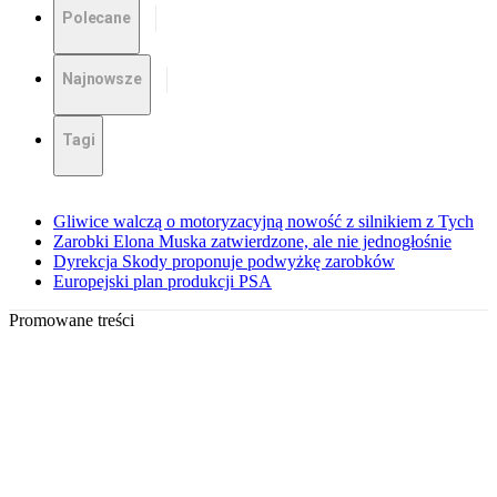
Polecane
Najnowsze
Tagi
Gliwice walczą o motoryzacyjną nowość z silnikiem z Tych
Zarobki Elona Muska zatwierdzone, ale nie jednogłośnie
Dyrekcja Skody proponuje podwyżkę zarobków
Europejski plan produkcji PSA
Promowane treści