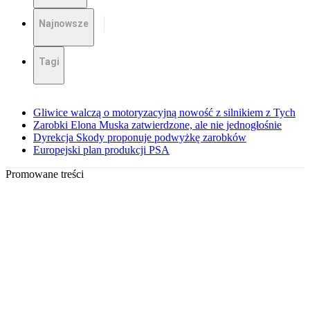
Najnowsze
Tagi
Gliwice walczą o motoryzacyjną nowość z silnikiem z Tych
Zarobki Elona Muska zatwierdzone, ale nie jednogłośnie
Dyrekcja Skody proponuje podwyżkę zarobków
Europejski plan produkcji PSA
Promowane treści