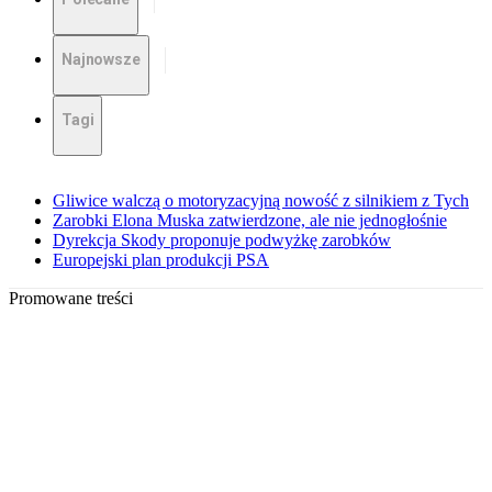
Najnowsze
Tagi
Gliwice walczą o motoryzacyjną nowość z silnikiem z Tych
Zarobki Elona Muska zatwierdzone, ale nie jednogłośnie
Dyrekcja Skody proponuje podwyżkę zarobków
Europejski plan produkcji PSA
Promowane treści