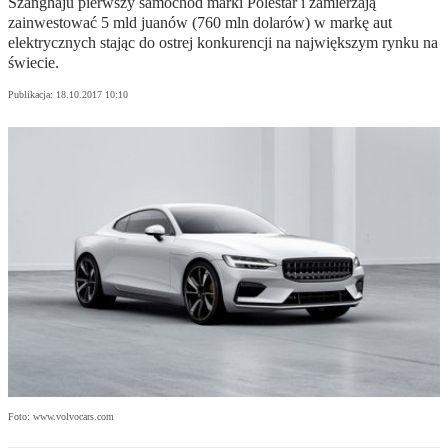
Szanghaju pierwszy samochód marki Polestar i zamierzają
zainwestować 5 mld juanów (760 mln dolarów) w markę aut
elektrycznych stając do ostrej konkurencji na największym rynku na
świecie.
Publikacja:
18.10.2017 10:10
Foto: www.volvocars.com