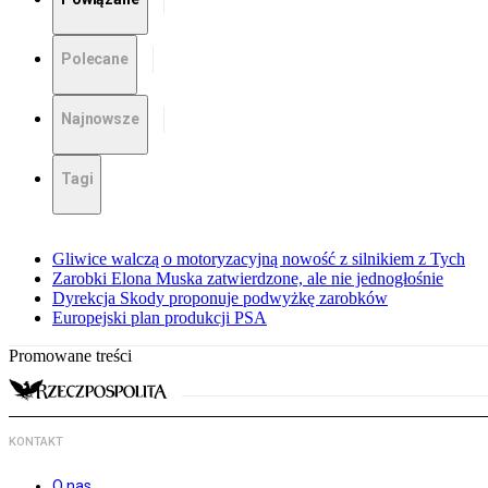
Polecane
Najnowsze
Tagi
Gliwice walczą o motoryzacyjną nowość z silnikiem z Tych
Zarobki Elona Muska zatwierdzone, ale nie jednogłośnie
Dyrekcja Skody proponuje podwyżkę zarobków
Europejski plan produkcji PSA
Promowane treści
KONTAKT
O nas