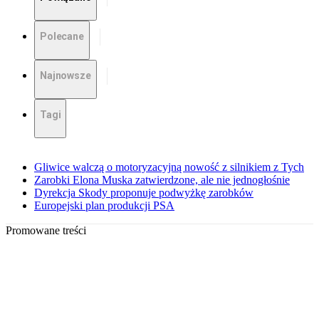
Polecane
Najnowsze
Tagi
Gliwice walczą o motoryzacyjną nowość z silnikiem z Tych
Zarobki Elona Muska zatwierdzone, ale nie jednogłośnie
Dyrekcja Skody proponuje podwyżkę zarobków
Europejski plan produkcji PSA
Promowane treści