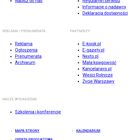
Napisz do nas
Regulamin serwisu
Informacje o nadawcy
Deklaracja dostępności
REKLAMA I PRENUMERATA
PARTNERZY
Reklama
E-kiosk.pl
Ogłoszenia
E-gazety.pl
Prenumerata
Nexto.pl
Archiwum
Mała księgowość
Kancelarierp.pl
Wieści Rolnicze
Życie Warszawy
NASZE WYDARZENIA
Szkolenia i konferencje
MAPA STRONY
KALENDARIUM
OFERTA PRODUKTOWA