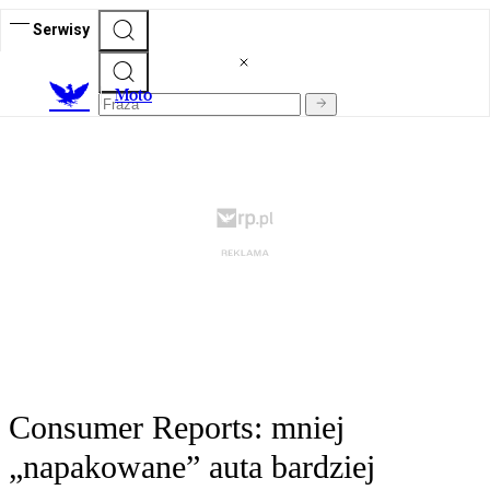
Serwisy
M
oto
Consumer Reports: mniej
„napakowane” auta bardziej