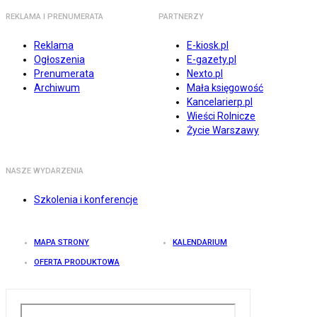
REKLAMA I PRENUMERATA
PARTNERZY
Reklama
E-kiosk.pl
Ogłoszenia
E-gazety.pl
Prenumerata
Nexto.pl
Archiwum
Mała księgowość
Kancelarierp.pl
Wieści Rolnicze
Życie Warszawy
NASZE WYDARZENIA
Szkolenia i konferencje
MAPA STRONY
KALENDARIUM
OFERTA PRODUKTOWA