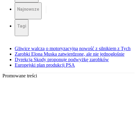
Najnowsze
Tagi
Gliwice walczą o motoryzacyjną nowość z silnikiem z Tych
Zarobki Elona Muska zatwierdzone, ale nie jednogłośnie
Dyrekcja Skody proponuje podwyżkę zarobków
Europejski plan produkcji PSA
Promowane treści