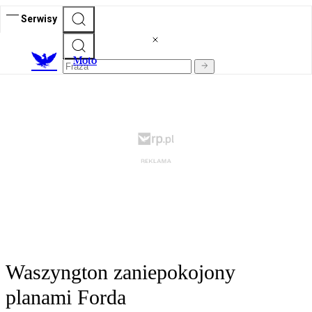
Serwisy
M
oto
Waszyngton zaniepokojony
planami Forda