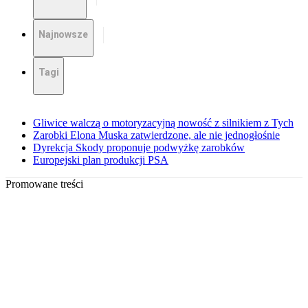
Najnowsze
Tagi
Gliwice walczą o motoryzacyjną nowość z silnikiem z Tych
Zarobki Elona Muska zatwierdzone, ale nie jednogłośnie
Dyrekcja Skody proponuje podwyżkę zarobków
Europejski plan produkcji PSA
Promowane treści