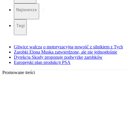
Najnowsze
Tagi
Gliwice walczą o motoryzacyjną nowość z silnikiem z Tych
Zarobki Elona Muska zatwierdzone, ale nie jednogłośnie
Dyrekcja Skody proponuje podwyżkę zarobków
Europejski plan produkcji PSA
Promowane treści