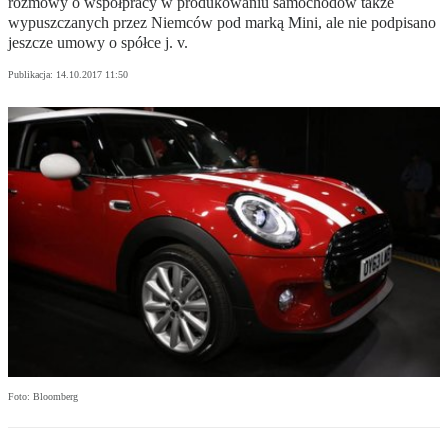
rozmowy o współpracy w produkowaniu samochodów także
wypuszczanych przez Niemców pod marką Mini, ale nie podpisano
jeszcze umowy o spółce j. v.
Publikacja:
14.10.2017 11:50
Foto: Bloomberg