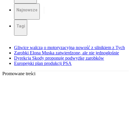
Najnowsze
Tagi
Gliwice walczą o motoryzacyjną nowość z silnikiem z Tych
Zarobki Elona Muska zatwierdzone, ale nie jednogłośnie
Dyrekcja Skody proponuje podwyżkę zarobków
Europejski plan produkcji PSA
Promowane treści