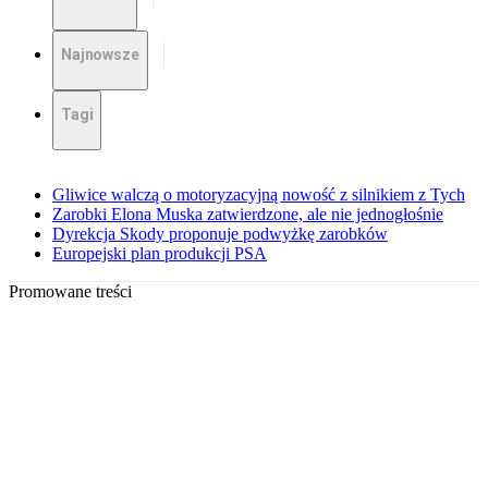
Najnowsze
Tagi
Gliwice walczą o motoryzacyjną nowość z silnikiem z Tych
Zarobki Elona Muska zatwierdzone, ale nie jednogłośnie
Dyrekcja Skody proponuje podwyżkę zarobków
Europejski plan produkcji PSA
Promowane treści