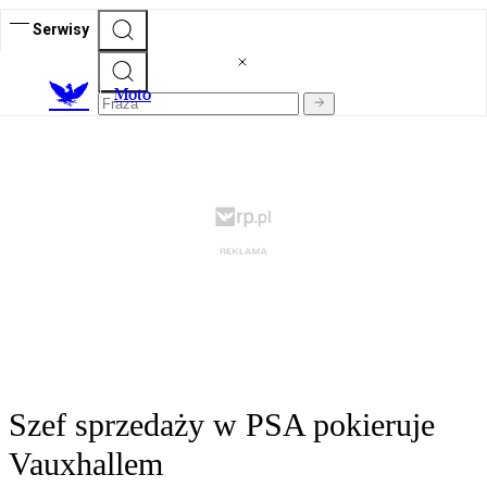
Serwisy
M
oto
Szef sprzedaży w PSA pokieruje
Vauxhallem