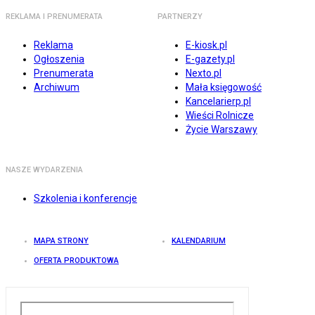
REKLAMA I PRENUMERATA
PARTNERZY
Reklama
E-kiosk.pl
Ogłoszenia
E-gazety.pl
Prenumerata
Nexto.pl
Archiwum
Mała księgowość
Kancelarierp.pl
Wieści Rolnicze
Życie Warszawy
NASZE WYDARZENIA
Szkolenia i konferencje
MAPA STRONY
KALENDARIUM
OFERTA PRODUKTOWA