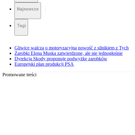
Najnowsze
Tagi
Gliwice walczą o motoryzacyjną nowość z silnikiem z Tych
Zarobki Elona Muska zatwierdzone, ale nie jednogłośnie
Dyrekcja Skody proponuje podwyżkę zarobków
Europejski plan produkcji PSA
Promowane treści