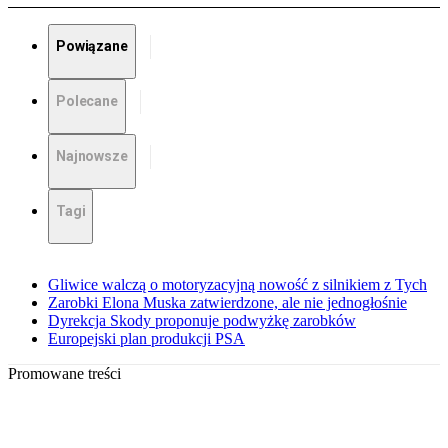
Powiązane
Polecane
Najnowsze
Tagi
Gliwice walczą o motoryzacyjną nowość z silnikiem z Tych
Zarobki Elona Muska zatwierdzone, ale nie jednogłośnie
Dyrekcja Skody proponuje podwyżkę zarobków
Europejski plan produkcji PSA
Promowane treści