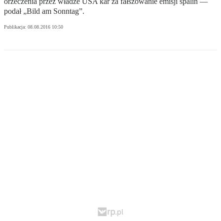
orzeczenia przez władze USA kar za fałszowanie emisji spalin —
podał „Bild am Sonntag”.
Publikacja:
08.08.2016 10:50