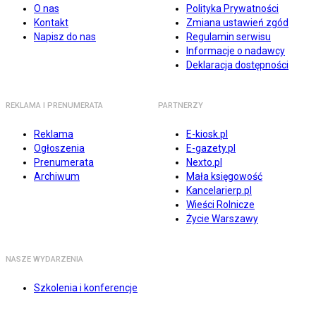
O nas
Polityka Prywatności
Kontakt
Zmiana ustawień zgód
Napisz do nas
Regulamin serwisu
Informacje o nadawcy
Deklaracja dostępności
REKLAMA I PRENUMERATA
PARTNERZY
Reklama
E-kiosk.pl
Ogłoszenia
E-gazety.pl
Prenumerata
Nexto.pl
Archiwum
Mała księgowość
Kancelarierp.pl
Wieści Rolnicze
Życie Warszawy
NASZE WYDARZENIA
Szkolenia i konferencje