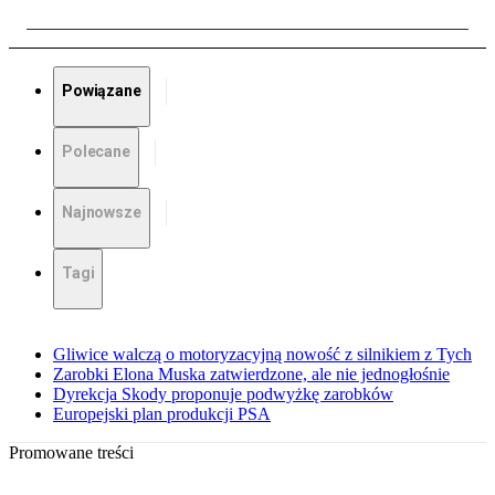
Powiązane
Polecane
Najnowsze
Tagi
Gliwice walczą o motoryzacyjną nowość z silnikiem z Tych
Zarobki Elona Muska zatwierdzone, ale nie jednogłośnie
Dyrekcja Skody proponuje podwyżkę zarobków
Europejski plan produkcji PSA
Promowane treści