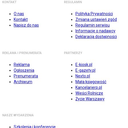
KONTAKT
REGULAMIN
O nas
Polityka Prywatności
Kontakt
Zmiana ustawień zgód
Napisz do nas
Regulamin serwisu
Informacje o nadawcy
Deklaracja dostępności
REKLAMA I PRENUMERATA
PARTNERZY
Reklama
E-kiosk.pl
Ogłoszenia
E-gazety.pl
Prenumerata
Nexto.pl
Archiwum
Mała księgowość
Kancelarierp.pl
Wieści Rolnicze
Życie Warszawy
NASZE WYDARZENIA
Szkolenia i konferencje