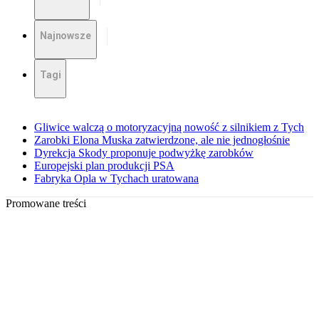
Najnowsze
Tagi
Gliwice walczą o motoryzacyjną nowość z silnikiem z Tych
Zarobki Elona Muska zatwierdzone, ale nie jednogłośnie
Dyrekcja Skody proponuje podwyżkę zarobków
Europejski plan produkcji PSA
Fabryka Opla w Tychach uratowana
Promowane treści