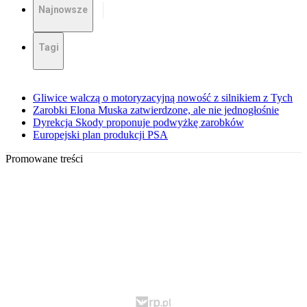
Najnowsze
Tagi
Gliwice walczą o motoryzacyjną nowość z silnikiem z Tych
Zarobki Elona Muska zatwierdzone, ale nie jednogłośnie
Dyrekcja Skody proponuje podwyżkę zarobków
Europejski plan produkcji PSA
Promowane treści