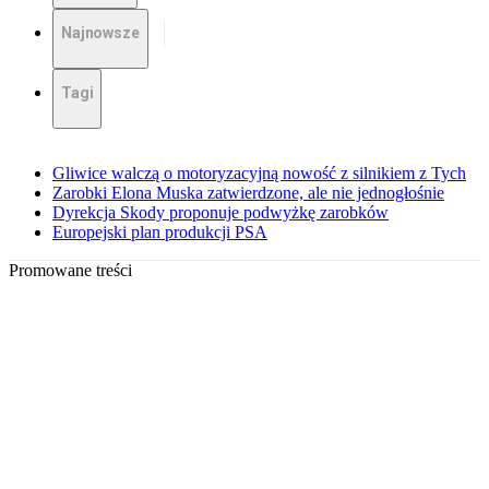
Najnowsze
Tagi
Gliwice walczą o motoryzacyjną nowość z silnikiem z Tych
Zarobki Elona Muska zatwierdzone, ale nie jednogłośnie
Dyrekcja Skody proponuje podwyżkę zarobków
Europejski plan produkcji PSA
Promowane treści