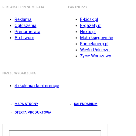
REKLAMA I PRENUMERATA
PARTNERZY
Reklama
E-kiosk.pl
Ogłoszenia
E-gazety.pl
Prenumerata
Nexto.pl
Archiwum
Mała księgowość
Kancelarierp.pl
Wieści Rolnicze
Życie Warszawy
NASZE WYDARZENIA
Szkolenia i konferencje
MAPA STRONY
KALENDARIUM
OFERTA PRODUKTOWA