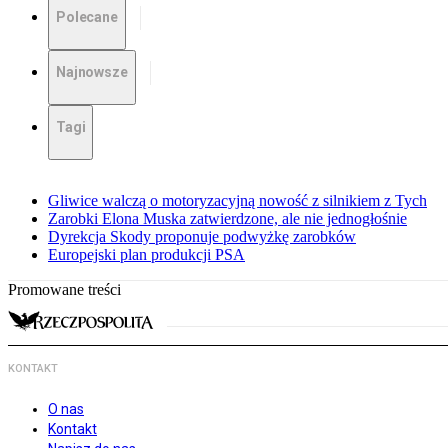
Polecane
Najnowsze
Tagi
Gliwice walczą o motoryzacyjną nowość z silnikiem z Tych
Zarobki Elona Muska zatwierdzone, ale nie jednogłośnie
Dyrekcja Skody proponuje podwyżkę zarobków
Europejski plan produkcji PSA
Promowane treści
KONTAKT
O nas
Kontakt