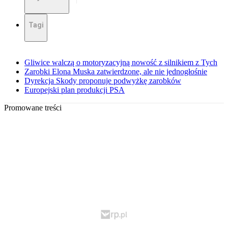
Tagi
Gliwice walczą o motoryzacyjną nowość z silnikiem z Tych
Zarobki Elona Muska zatwierdzone, ale nie jednogłośnie
Dyrekcja Skody proponuje podwyżkę zarobków
Europejski plan produkcji PSA
Promowane treści