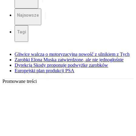
Najnowsze
Tagi
Gliwice walczą o motoryzacyjną nowość z silnikiem z Tych
Zarobki Elona Muska zatwierdzone, ale nie jednogłośnie
Dyrekcja Skody proponuje podwyżkę zarobków
Europejski plan produkcji PSA
Promowane treści