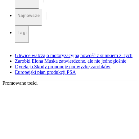
Najnowsze
Tagi
Gliwice walczą o motoryzacyjną nowość z silnikiem z Tych
Zarobki Elona Muska zatwierdzone, ale nie jednogłośnie
Dyrekcja Skody proponuje podwyżkę zarobków
Europejski plan produkcji PSA
Promowane treści