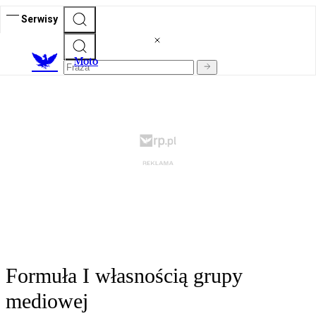
Serwisy
M
oto
Formuła I własnością grupy
mediowej