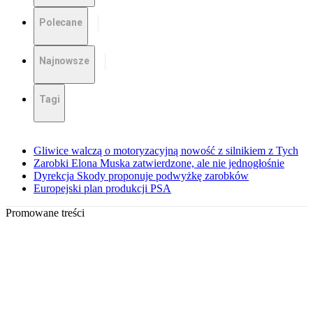
Polecane
Najnowsze
Tagi
Gliwice walczą o motoryzacyjną nowość z silnikiem z Tych
Zarobki Elona Muska zatwierdzone, ale nie jednogłośnie
Dyrekcja Skody proponuje podwyżkę zarobków
Europejski plan produkcji PSA
Promowane treści