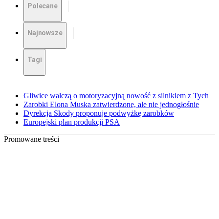
Polecane
Najnowsze
Tagi
Gliwice walczą o motoryzacyjną nowość z silnikiem z Tych
Zarobki Elona Muska zatwierdzone, ale nie jednogłośnie
Dyrekcja Skody proponuje podwyżkę zarobków
Europejski plan produkcji PSA
Promowane treści