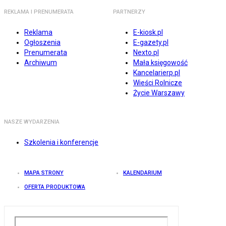
REKLAMA I PRENUMERATA
PARTNERZY
Reklama
E-kiosk.pl
Ogłoszenia
E-gazety.pl
Prenumerata
Nexto.pl
Archiwum
Mała księgowość
Kancelarierp.pl
Wieści Rolnicze
Życie Warszawy
NASZE WYDARZENIA
Szkolenia i konferencje
MAPA STRONY
KALENDARIUM
OFERTA PRODUKTOWA