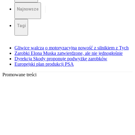
Najnowsze
Tagi
Gliwice walczą o motoryzacyjną nowość z silnikiem z Tych
Zarobki Elona Muska zatwierdzone, ale nie jednogłośnie
Dyrekcja Skody proponuje podwyżkę zarobków
Europejski plan produkcji PSA
Promowane treści