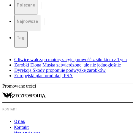
Polecane
Najnowsze
Tagi
Gliwice walczą o motoryzacyjną nowość z silnikiem z Tych
Zarobki Elona Muska zatwierdzone, ale nie jednogłośnie
Dyrekcja Skody proponuje podwyżkę zarobków
Europejski plan produkcji PSA
Promowane treści
KONTAKT
O nas
Kontakt