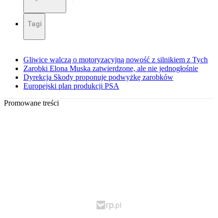
Tagi
Gliwice walczą o motoryzacyjną nowość z silnikiem z Tych
Zarobki Elona Muska zatwierdzone, ale nie jednogłośnie
Dyrekcja Skody proponuje podwyżkę zarobków
Europejski plan produkcji PSA
Promowane treści