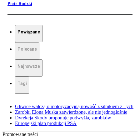
Piotr Rudzki
Powiązane
Polecane
Najnowsze
Tagi
Gliwice walczą o motoryzacyjną nowość z silnikiem z Tych
Zarobki Elona Muska zatwierdzone, ale nie jednogłośnie
Dyrekcja Skody proponuje podwyżkę zarobków
Europejski plan produkcji PSA
Promowane treści