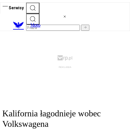
Serwisy
M
oto
Kalifornia łagodnieje wobec
Volkswagena