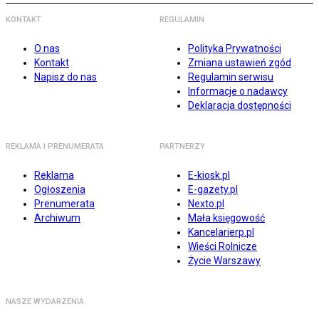
KONTAKT
REGULAMIN
O nas
Polityka Prywatności
Kontakt
Zmiana ustawień zgód
Napisz do nas
Regulamin serwisu
Informacje o nadawcy
Deklaracja dostępności
REKLAMA I PRENUMERATA
PARTNERZY
Reklama
E-kiosk.pl
Ogłoszenia
E-gazety.pl
Prenumerata
Nexto.pl
Archiwum
Mała księgowość
Kancelarierp.pl
Wieści Rolnicze
Życie Warszawy
NASZE WYDARZENIA