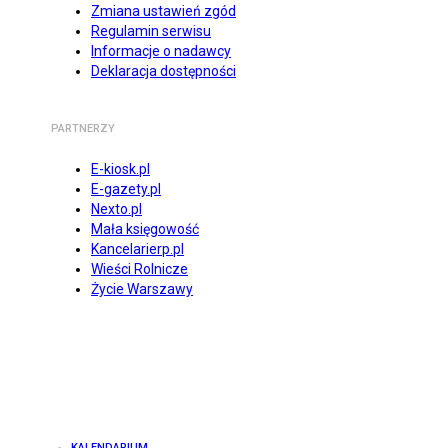
Zmiana ustawień zgód
Regulamin serwisu
Informacje o nadawcy
Deklaracja dostępności
PARTNERZY
E-kiosk.pl
E-gazety.pl
Nexto.pl
Mała księgowość
Kancelarierp.pl
Wieści Rolnicze
Życie Warszawy
KALENDARIUM