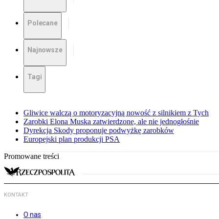
Polecane
Najnowsze
Tagi
Gliwice walczą o motoryzacyjną nowość z silnikiem z Tych
Zarobki Elona Muska zatwierdzone, ale nie jednogłośnie
Dyrekcja Skody proponuje podwyżkę zarobków
Europejski plan produkcji PSA
Promowane treści
KONTAKT
O nas