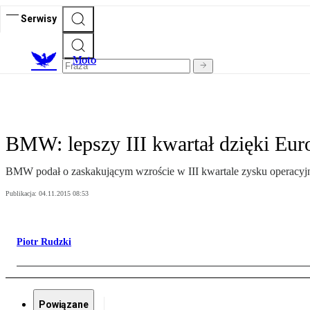
Serwisy
M
oto
BMW: lepszy III kwartał dzięki Eur
BMW podał o zaskakującym wzroście w III kwartale zysku operacyj
Publikacja:
04.11.2015 08:53
Piotr Rudzki
Powiązane