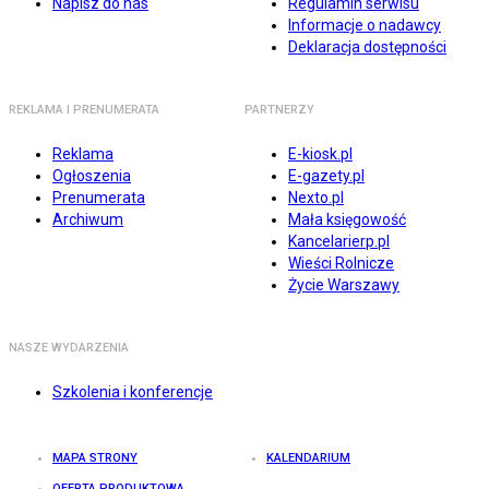
Napisz do nas
Regulamin serwisu
Informacje o nadawcy
Deklaracja dostępności
REKLAMA I PRENUMERATA
PARTNERZY
Reklama
E-kiosk.pl
Ogłoszenia
E-gazety.pl
Prenumerata
Nexto.pl
Archiwum
Mała księgowość
Kancelarierp.pl
Wieści Rolnicze
Życie Warszawy
NASZE WYDARZENIA
Szkolenia i konferencje
MAPA STRONY
KALENDARIUM
OFERTA PRODUKTOWA