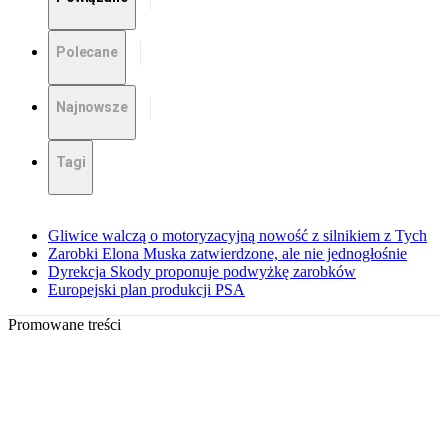
Polecane
Najnowsze
Tagi
Gliwice walczą o motoryzacyjną nowość z silnikiem z Tych
Zarobki Elona Muska zatwierdzone, ale nie jednogłośnie
Dyrekcja Skody proponuje podwyżkę zarobków
Europejski plan produkcji PSA
Promowane treści