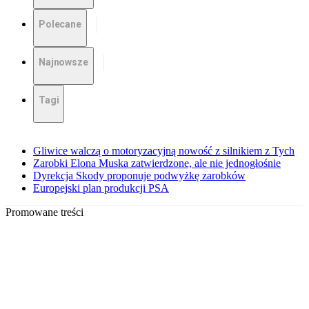
Polecane
Najnowsze
Tagi
Gliwice walczą o motoryzacyjną nowość z silnikiem z Tych
Zarobki Elona Muska zatwierdzone, ale nie jednogłośnie
Dyrekcja Skody proponuje podwyżkę zarobków
Europejski plan produkcji PSA
Promowane treści