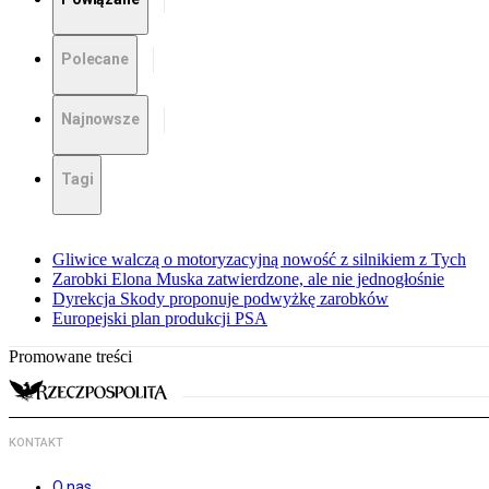
Polecane
Najnowsze
Tagi
Gliwice walczą o motoryzacyjną nowość z silnikiem z Tych
Zarobki Elona Muska zatwierdzone, ale nie jednogłośnie
Dyrekcja Skody proponuje podwyżkę zarobków
Europejski plan produkcji PSA
Promowane treści
KONTAKT
O nas