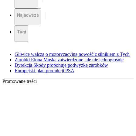
Najnowsze
Tagi
Gliwice walczą o motoryzacyjną nowość z silnikiem z Tych
Zarobki Elona Muska zatwierdzone, ale nie jednogłośnie
Dyrekcja Skody proponuje podwyżkę zarobków
Europejski plan produkcji PSA
Promowane treści