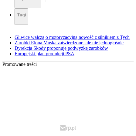
Tagi
Gliwice walczą o motoryzacyjną nowość z silnikiem z Tych
Zarobki Elona Muska zatwierdzone, ale nie jednogłośnie
Dyrekcja Skody proponuje podwyżkę zarobków
Europejski plan produkcji PSA
Promowane treści