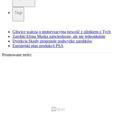
Tagi
Gliwice walczą o motoryzacyjną nowość z silnikiem z Tych
Zarobki Elona Muska zatwierdzone, ale nie jednogłośnie
Dyrekcja Skody proponuje podwyżkę zarobków
Europejski plan produkcji PSA
Promowane treści