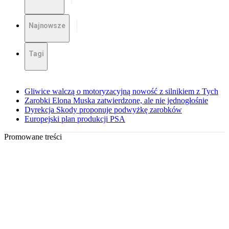
Najnowsze
Tagi
Gliwice walczą o motoryzacyjną nowość z silnikiem z Tych
Zarobki Elona Muska zatwierdzone, ale nie jednogłośnie
Dyrekcja Skody proponuje podwyżkę zarobków
Europejski plan produkcji PSA
Promowane treści