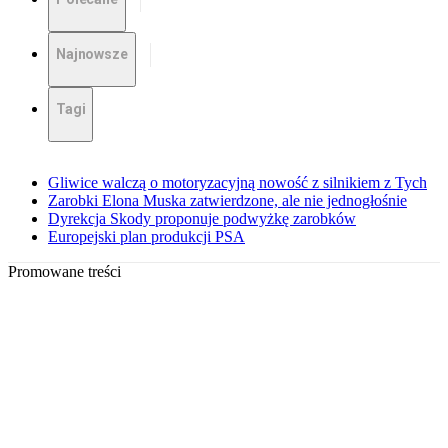
Najnowsze
Tagi
Gliwice walczą o motoryzacyjną nowość z silnikiem z Tych
Zarobki Elona Muska zatwierdzone, ale nie jednogłośnie
Dyrekcja Skody proponuje podwyżkę zarobków
Europejski plan produkcji PSA
Promowane treści