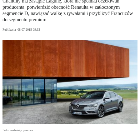
Chantilly ma zastąpić Lagunę, która nie spełniła oczekiwań
producenta, potwierdzić obecność Renaulta w zatłoczonym
segmencie D, nawiązać walkę z rywalami i przybliżyć Francuzów
do segmentu premium
Publikacja:
08.07.2015 09:33
Foto: materiały prasowe