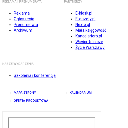
REKLAMA I PRENUMERATA
PARTNERZY
Reklama
E-kiosk.pl
Ogłoszenia
E-gazety.pl
Prenumerata
Nexto.pl
Archiwum
Mała księgowość
Kancelarierp.pl
Wieści Rolnicze
Życie Warszawy
NASZE WYDARZENIA
Szkolenia i konferencje
MAPA STRONY
KALENDARIUM
OFERTA PRODUKTOWA