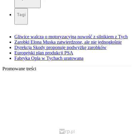
Tagi
Gliwice walczą o motoryzacyjną nowość z silnikiem z Tych
Zarobki Elona Muska zatwierdzone, ale nie jednogłośnie
Dyrekcja Skody proponuje podwyżkę zarobków
Europejski plan produkcji PSA
Fabryka Opla w Tychach uratowana
Promowane treści