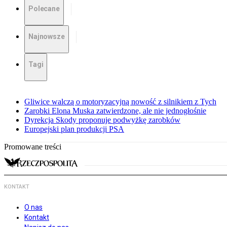
Polecane
Najnowsze
Tagi
Gliwice walczą o motoryzacyjną nowość z silnikiem z Tych
Zarobki Elona Muska zatwierdzone, ale nie jednogłośnie
Dyrekcja Skody proponuje podwyżkę zarobków
Europejski plan produkcji PSA
Promowane treści
KONTAKT
O nas
Kontakt