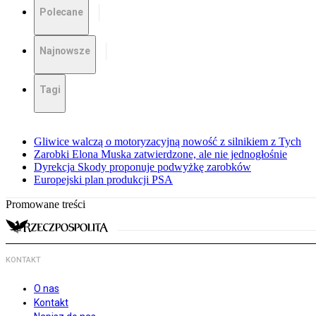
Polecane
Najnowsze
Tagi
Gliwice walczą o motoryzacyjną nowość z silnikiem z Tych
Zarobki Elona Muska zatwierdzone, ale nie jednogłośnie
Dyrekcja Skody proponuje podwyżkę zarobków
Europejski plan produkcji PSA
Promowane treści
KONTAKT
O nas
Kontakt