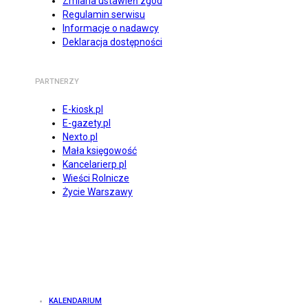
Zmiana ustawień zgód
Regulamin serwisu
Informacje o nadawcy
Deklaracja dostępności
PARTNERZY
E-kiosk.pl
E-gazety.pl
Nexto.pl
Mała księgowość
Kancelarierp.pl
Wieści Rolnicze
Życie Warszawy
KALENDARIUM