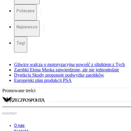
Polecane
Najnowsze
Tagi
Gliwice walczą o motoryzacyjną nowość z silnikiem z Tych
Zarobki Elona Muska zatwierdzone, ale nie jednogłośnie
Dyrekcja Skody proponuje podwyżkę zarobków
Europejski plan produkcji PSA
Promowane treści
KONTAKT
O nas