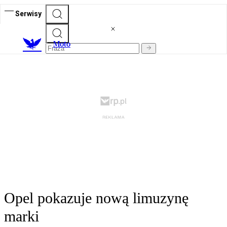
Serwisy
M
oto
Opel pokazuje nową limuzynę
marki