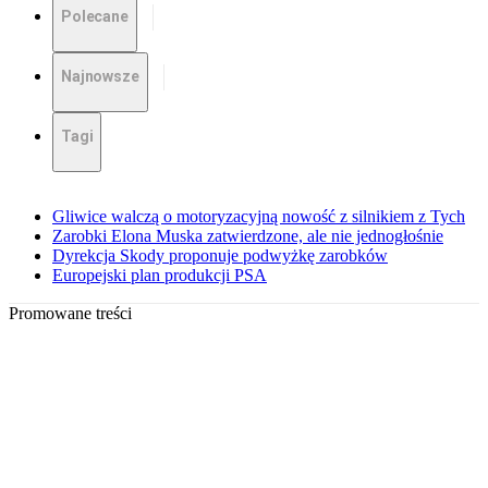
Polecane
Najnowsze
Tagi
Gliwice walczą o motoryzacyjną nowość z silnikiem z Tych
Zarobki Elona Muska zatwierdzone, ale nie jednogłośnie
Dyrekcja Skody proponuje podwyżkę zarobków
Europejski plan produkcji PSA
Promowane treści