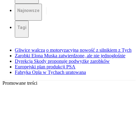
Najnowsze
Tagi
Gliwice walczą o motoryzacyjną nowość z silnikiem z Tych
Zarobki Elona Muska zatwierdzone, ale nie jednogłośnie
Dyrekcja Skody proponuje podwyżkę zarobków
Europejski plan produkcji PSA
Fabryka Opla w Tychach uratowana
Promowane treści