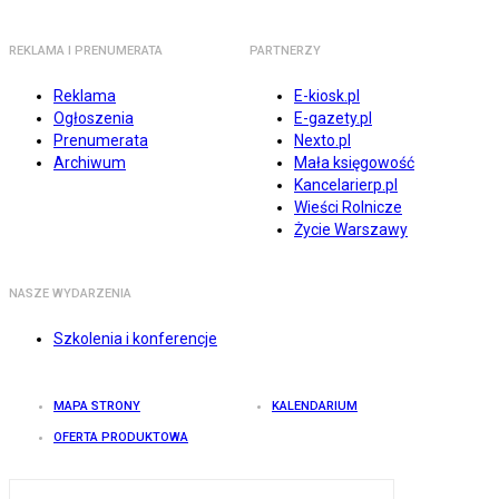
REKLAMA I PRENUMERATA
PARTNERZY
Reklama
E-kiosk.pl
Ogłoszenia
E-gazety.pl
Prenumerata
Nexto.pl
Archiwum
Mała księgowość
Kancelarierp.pl
Wieści Rolnicze
Życie Warszawy
NASZE WYDARZENIA
Szkolenia i konferencje
MAPA STRONY
KALENDARIUM
OFERTA PRODUKTOWA