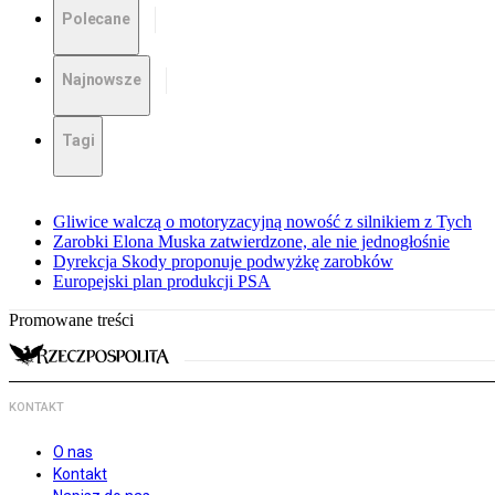
Polecane
Najnowsze
Tagi
Gliwice walczą o motoryzacyjną nowość z silnikiem z Tych
Zarobki Elona Muska zatwierdzone, ale nie jednogłośnie
Dyrekcja Skody proponuje podwyżkę zarobków
Europejski plan produkcji PSA
Promowane treści
KONTAKT
O nas
Kontakt